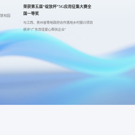
荣获第五届“绽放杯”5G应用征集大赛全
获评广东省专精
国一等奖
智慧校园
当选德勤粤港澳大
与江西、贵州省等地政府合作落地乡村振兴项目
相继建成广州市海
获评“广东百佳爱心帮扶企业”
顺德区教育大数据
黑龙江建院、江苏