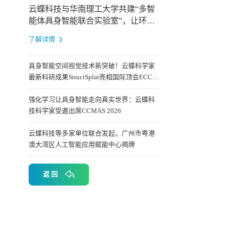
云蝶科技与华南理工大学共建“多智
能体具身智能联合实验室”，让环境
成为智能体共同进化
了解详情
具身智能空间视觉技术新突破！云蝶科学家
最新科研成果StructSplat亮相国际顶会ECCV
2026
强化学习让具身智能走向真实世界：云蝶科
技科学家受邀出席CCMAS 2026
云蝶科技等多家单位联合发起，广州市粤港
澳大湾区人工智能应用赋能中心揭牌
返 回