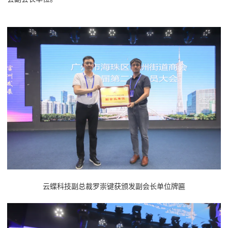
云蝶科技副总裁罗崇键获颁发副会长单位牌匾