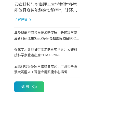
云蝶科技与华南理工大学共建“多智
能体具身智能联合实验室”，让环境
成为智能体共同进化
了解详情
具身智能空间视觉技术新突破！云蝶科学家
最新科研成果StructSplat亮相国际顶会ECCV
2026
强化学习让具身智能走向真实世界：云蝶科
技科学家受邀出席CCMAS 2026
云蝶科技等多家单位联合发起，广州市粤港
澳大湾区人工智能应用赋能中心揭牌
返 回