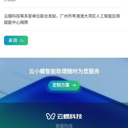
云蝶科技等多家单位联合发起，广州市粤港澳大湾区人工智能应用
赋能中心揭牌
返 回
云小蝶智能助理随时为您服务
定制方案
客服热线