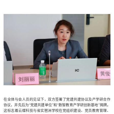
在全体与会人员的见证下，双方签署了党建共建协议及产学研合作
协议，并先后为“党建共建单位”和“数智教育产学研创新基地”揭牌。
这标志着云蝶科技与省实琶洲学校在党组织建设、党员教育管理、