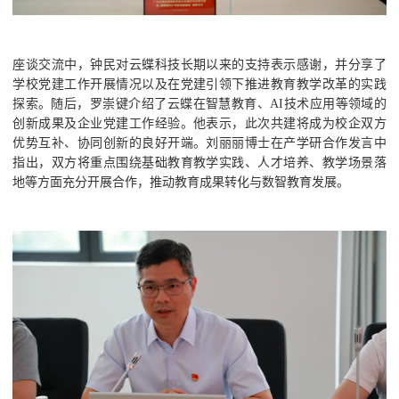
座谈交流中，钟民对云蝶科技长期以来的支持表示感谢，并分享了
学校党建工作开展情况以及在党建引领下推进教育教学改革的实践
探索。随后，罗崇键介绍了云蝶在智慧教育、AI技术应用等领域的
创新成果及企业党建工作经验。他表示，此次共建将成为校企双方
优势互补、协同创新的良好开端。刘丽丽博士在产学研合作发言中
指出，双方将重点围绕基础教育教学实践、人才培养、教学场景落
地等方面充分开展合作，推动教育成果转化与数智教育发展。