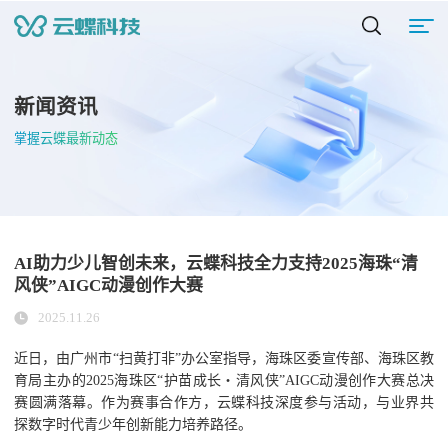
新闻资讯
掌握云蝶最新动态
AI助力少儿智创未来，云蝶科技全力支持2025海珠“清
风侠”AIGC动漫创作大赛
2025.11.26
近日，由广州市“扫黄打非”办公室指导，海珠区委宣传部、海珠区教
育局主办的2025海珠区“护苗成长・清风侠”AIGC动漫创作大赛总决
赛圆满落幕。作为赛事合作方，云蝶科技深度参与活动，与业界共
探数字时代青少年创新能力培养路径。