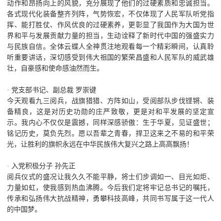
动作和昂扬向上的风貌，充分展现了他们的过硬素质和忠诚担当。
各式现代化装备整齐列阵，气势恢宏，不仅体现了人民军队听党指
挥、能打胜仗、作风优良的过硬素养，更彰显了我国作为大国为世
界和平与发展贡献力量的担当，生动诠释了新时代中国的强盛实力
与民族自信。全体云蝶人全神贯注地观看每一个精彩瞬间，认真聆
听重要讲话，深切感受到伟大祖国的繁荣昌盛和人民军队的威武雄
壮，自豪感和使命感油然而生。
· 党支部书记、副总裁 罗崇键
今天观看九三阅兵，战旗猎猎、方阵如山，受阅部队步伐铿锵、装
备精良，这是对历史功勋的庄严致敬，更是对和平发展的坚定宣
示。我内心不仅仅是震撼，同样深感骄傲：生于华夏，见证盛世；
铭记历史，莫负先烈。愿以吾辈之青春，捍卫这来之不易的和平荣
光，让胜利的旗帜永远在中华民族伟大复兴之路上高高飘扬！
· 入党积极分子 孙先正
阅兵仪式的盛况让我久久不能平静，将士们步调如一、目光如炬、
力量如虹，使我感到热血沸腾。今后我们定将牢记总书记的嘱托，
传承和弘扬伟大抗战精神，勇攀科技高峰，共同书写属于这一代人
的中国梦。