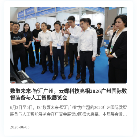
数聚未来·智汇广州，云蝶科技亮相2026广州国际数
智装备与人工智能展览会
6月3日至5日，以“数聚未来·智汇广州”为主题的2026广州国际数智
装备与人工智能展览会在广交会展馆D区盛大启幕。本届展会紧扣
广州“制造业立市”战略，聚焦智能装备与机器人、低空经济、智慧
2026-06-05
物流三大赛道，集中展现了广州新质生产力的发展成果。云蝶科技
作为海珠区人工智能领域的创新代表受邀参展，携多款智能产品与