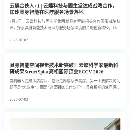
云蝶合伙人+1 | 云蝶科技与固生堂达成战略合作，
加速具身智能在医疗服务场景落地
7月7日，云蝶科技与固生堂集团就具身智能相关合作签署战略协
议，探索具身智能技术与医疗服务场景深度融合的创新路径。此举
积极响应工业和信息化部、国务院国资委关于联合开展2026年度人
2026-07-07
形机器人与具身智能实景实训专项行动的号召，紧扣“应用牵引”主
线，致力于在医疗康养这一重点服务场景中积累高质量真机数据，
并完成应用验证和常态部署。
具身智能空间视觉技术新突破！云蝶科学家最新科
研成果StructSplat亮相国际顶会ECCV 2026
当机器人走进酒店房间、物业走廊或康养病房，第一个要解决的问
题不是“怎么走”，而是“这里到底长什么样”，具身智能的空间感知
能力，正成为决定机器人能否从实验室走向真实场景的关键分水
2026-07-03
岭。