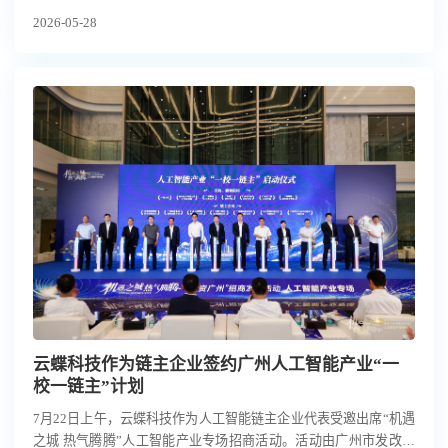
校企合作协议。这不仅是一次签约，更是双方携手打通“教育链、
2026-05-28
人才链、产业链”的关键一步。
云蝶科技作为链主企业签约广州人工智能产业“一
校一链主”计划
7月22日上午，云蝶科技作为人工智能链主企业代表受邀出席“机遇
之城 热气腾腾”人工智能产业专场招商活动。活动由广州市发改委