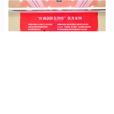
擎助推企业高质量发展迈上新台阶。近年来，云蝶科技荣获省委、
省政府“广东省先进集体” 表彰，获评国家高新技术企业、广东省专
精特新中小企业、广州市未来独角兽企业、广州新质生产力百强、
广州市战略性产业集群（人工智能）链主单位等荣誉；党支部建设
也同步提质见效，屡获各级党建表彰，实现企业发展与党建成效双
丰收。
喜报！云蝶党建工作斩获多项市级重磅荣誉
七月灼灼，党旗高扬。2026年喜迎中国共产党建党105周年，广州
云蝶科技党支部坚持党建与企业发展深度融合、以红色动能赋能新
质生产力发展，凭借标准化规范化支部建设、党建业务双向融合实
2026-07-01
干成效，斩获多项市级重磅党建荣誉。