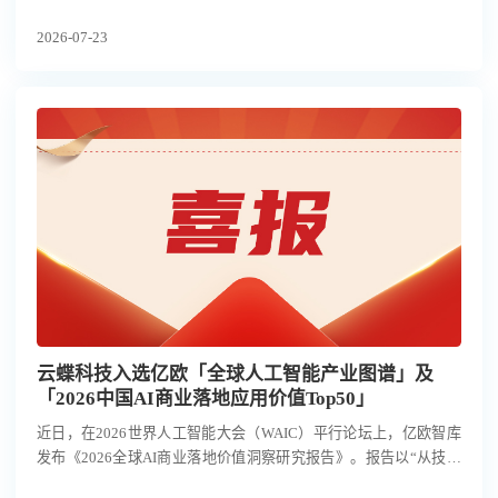
（市人工智能产业发展办公室）、市投发委办联合主办，广州日报
2026-07-23
承办，海珠区、天河区协办，集结政府相关部门、人工智能产业链
主企业、属地院校科研机构及投融资机构近150位嘉宾，共探AI产
业机遇。
云蝶科技入选亿欧「全球人工智能产业图谱」及
「2026中国AI商业落地应用价值Top50」
近日，在2026世界人工智能大会（WAIC）平行论坛上，亿欧智库
发布《2026全球AI商业落地价值洞察研究报告》。报告以“从技术
爆发到价值兑现的商业路径”为主题，围绕全球人工智能产业格