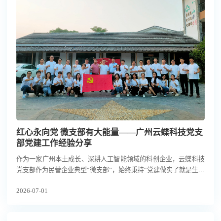
红心永向党 微支部有大能量——广州云蝶科技党支
部党建工作经验分享
作为一家广州本土成长、深耕人工智能领域的科创企业，云蝶科技
党支部作为民营企业典型“微支部”，始终秉持“党建做实了就是生产
力，做强了就是竞争力，做细了就是凝聚力”，推动党建与研发、
2026-07-01
经营、人才深度融合，持续将组织优势转化为企业创新动能。如
今，在党建引领下，云蝶科技已发展成为国内人工智能大模型领军
企业，并聚焦具身大模型研发和机器人产业场景赋能，依靠红色引