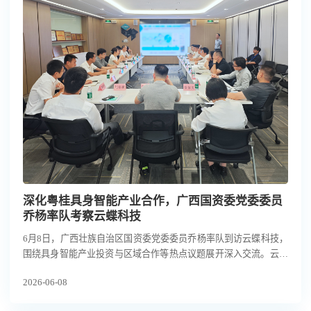
深化粤桂具身智能产业合作，广西国资委党委委员
乔杨率队考察云蝶科技
6月8日，广西壮族自治区国资委党委委员乔杨率队到访云蝶科技，
围绕具身智能产业投资与区域合作等热点议题展开深入交流。云蝶
科技常务副总裁刘丽丽博士、合伙人宋昌庚热情接待，自治区国资
2026-06-08
委、广西投资集团、广西国控集团、广西北部湾投资集团、广西国
宏集团、粤科集团等机构负责人共同出席。