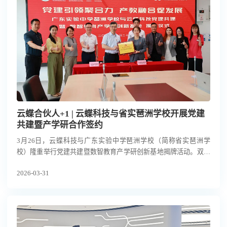
云蝶合伙人+1 | 云蝶科技与省实琶洲学校开展党建
共建暨产学研合作签约
3月26日，云蝶科技与广东实验中学琶洲学校（简称省实琶洲学
校）隆重举行党建共建暨数智教育产学研创新基地揭牌活动。双方
以党建为引领，开启校企合作新篇章。省实琶洲学校党支部书记、
2026-03-31
校长钟民，云蝶科技常务副总裁刘丽丽博士、党支部书记罗崇键等
共同出席。