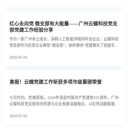
红心永向党 微支部有大能量——广州云蝶科技党支
部党建工作经验分享
作为一家广州本土成长、深耕人工智能领域的科创企业，云蝶科技
党支部作为民营企业典型“微支部”，始终秉持“党建做实了就是生产
力，做强了就是竞争力，做细了就是凝聚力”，推动党建与研发、
2026-07-01
经营、人才深度融合，持续将组织优势转化为企业创新动能。如
今，在党建引领下，云蝶科技已发展成为国内人工智能大模型领军
企业，并聚焦具身大模型研发和机器人产业场景赋能，依靠红色引
擎助推企业高质量发展迈上新台阶。近年来，云蝶科技荣获省委、
喜报！云蝶党建工作斩获多项市级重磅荣誉
省政府“广东省先进集体” 表彰，获评国家高新技术企业、广东省专
精特新中小企业、广州市未来独角兽企业、广州新质生产力百强、
广州市战略性产业集群（人工智能）链主单位等荣誉；党支部建设
七月灼灼，党旗高扬。2026年喜迎中国共产党建党105周年，广州
也同步提质见效，屡获各级党建表彰，实现企业发展与党建成效双
云蝶科技党支部坚持党建与企业发展深度融合、以红色动能赋能新
丰收。
质生产力发展，凭借标准化规范化支部建设、党建业务双向融合实
2026-07-01
干成效，斩获多项市级重磅党建荣誉。