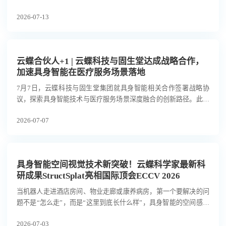
凭借突出的技术创新性与行业应用价值成功入选，获政府专项资金
2026-07-13
扶持。
云蝶合伙人+1 | 云蝶科技与固生堂达成战略合作，
加速具身智能在医疗服务场景落地
7月7日，云蝶科技与固生堂集团就具身智能相关合作签署战略协
议，探索具身智能技术与医疗服务场景深度融合的创新路径。此举
积极响应工业和信息化部、国务院国资委关于联合开展2026年度人
2026-07-07
形机器人与具身智能实景实训专项行动的号召，紧扣“应用牵引”主
线，致力于在医疗康养这一重点服务场景中积累高质量真机数据，
并完成应用验证和常态部署。
具身智能空间视觉技术新突破！云蝶科学家最新科
研成果StructSplat亮相国际顶会ECCV 2026
当机器人走进酒店房间、物业走廊或康养病房，第一个要解决的问
题不是“怎么走”，而是“这里到底长什么样”，具身智能的空间感知
能力，正成为决定机器人能否从实验室走向真实场景的关键分水
2026-07-03
岭。