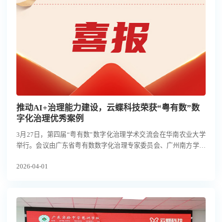
推动AI+治理能力建设，云蝶科技荣获“粤有数”数
字化治理优秀案例
3月27日，第四届“粤有数”数字化治理学术交流会在华南农业大学
举行。会议由广东省粤有数数字化治理专家委员会、广州南方学院
主办，聚焦“AI赋能产业变革、治理创新”主题。经过专家组的实地
2026-04-01
调研与多维评价，从百余项参选案例中进行遴选，云蝶科技 “海珠
区教育大数据应用中心”等15家企业的创新实践获评数字化治理优
秀案例。