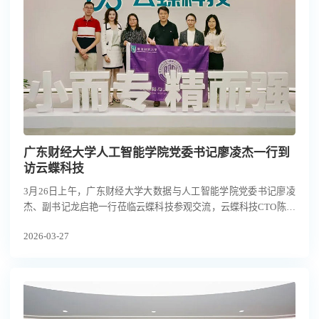
广东财经大学人工智能学院党委书记廖凌杰一行到
访云蝶科技
3月26日上午，广东财经大学大数据与人工智能学院党委书记廖凌
杰、副书记龙启艳一行莅临云蝶科技参观交流，云蝶科技CTO陈天
博士、副总裁赵清等陪同接待。双方聚焦产教融合、加强具身智能
2026-03-27
大模型领域合作等关键议题展开深入研讨，旨在构建产学研用一体
化的协同创新生态。