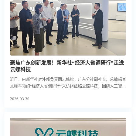
聚焦广东创新发展！新华社“经济大省调研行”走进
云蝶科技
近日，由新华社对外部负责同志韩松，广东分社副社长、总编辑肖
文峰率领的“经济大省调研行”采访组莅临云蝶科技，围绕人工智能
领域的技术创新与产业落地实践开展实地调研。区委常委、副区长
2026-03-30
陈伟锋，云蝶科技总裁田雪松博士全程陪同，来自新华社总社、广
东分社的十余名记者，以及市、区宣传部门相关负责同志参与活
动。