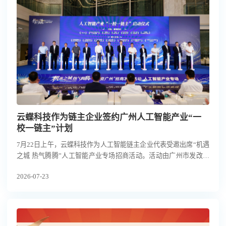
云蝶科技作为链主企业签约广州人工智能产业“一
校一链主”计划
7月22日上午，云蝶科技作为人工智能链主企业代表受邀出席“机遇
之城 热气腾腾”人工智能产业专场招商活动。活动由广州市发改委
（市人工智能产业发展办公室）、市投发委办联合主办，广州日报
2026-07-23
承办，海珠区、天河区协办，集结政府相关部门、人工智能产业链
主企业、属地院校科研机构及投融资机构近150位嘉宾，共探AI产
业机遇。