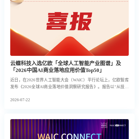
云蝶科技入选亿欧「全球人工智能产业图谱」及
「2026中国AI商业落地应用价值Top50」
近日，在2026世界人工智能大会（WAIC）平行论坛上，亿欧智库
发布《2026全球AI商业落地价值洞察研究报告》。报告以“从技术
爆发到价值兑现的商业路径”为主题，围绕全球人工智能产业格
2026-07-22
局、AI商业落地场景与应用价值展开研究，并发布「全球人工智能
产业图谱」及「2026中国AI商业落地应用价值Top50」。