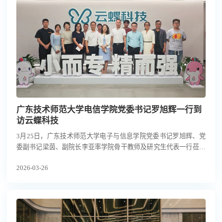
广东技术师范大学电信学院党委书记罗旭辉一行到
访云蝶科技
3月25日，广东技术师范大学电子与信息学院党委书记罗旭辉、党
委副书记梁茵、副院长李亚率学院骨干教师及研究生代表一行莅临
云蝶科技参观交流。云蝶科技常务副总裁刘丽丽博士、副总裁陈天
2026-03-26
博士等陪同接待，双方围绕访企拓岗、产学研成果转化、加强具身
智能大模型领域合作等议题展开深入座谈。