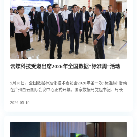
云蝶科技受邀出席2026年全国数据“标准周”活动
5月18日，全国数据标准化技术委员会2026年第一次“标准周”活动
在广州白云国际会议中心正式开幕。国家数据局党组书记、局长刘
烈宏，广东省委常委、副省长张国智，广州市委副书记、市长孙志
2026-05-19
洋及有关部门领导出席活动。继此前受邀参加国家数据局数字经济
民营企业座谈会后，云蝶科技再次作为行业代表亮相此次高规格盛
会。