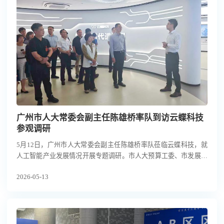
广州市人大常委会副主任陈雄桥率队到访云蝶科技
参观调研
5月12日，广州市人大常委会副主任陈雄桥率队莅临云蝶科技，就
人工智能产业发展情况开展专题调研。市人大预算工委、市发展改
革委、市财政局相关领导及部分市人大代表陪同调研，云蝶科技副
2026-05-13
总裁罗崇键热情接待并全程陪同。