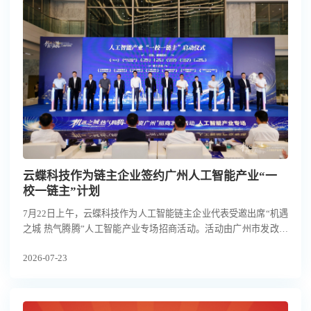
云蝶科技作为链主企业签约广州人工智能产业“一
校一链主”计划
7月22日上午，云蝶科技作为人工智能链主企业代表受邀出席“机遇
之城 热气腾腾”人工智能产业专场招商活动。活动由广州市发改委
（市人工智能产业发展办公室）、市投发委办联合主办，广州日报
2026-07-23
承办，海珠区、天河区协办，集结政府相关部门、人工智能产业链
主企业、属地院校科研机构及投融资机构近150位嘉宾，共探AI产
业机遇。