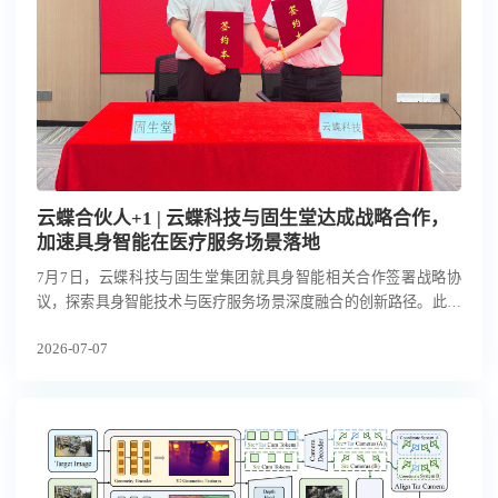
云蝶合伙人+1 | 云蝶科技与固生堂达成战略合作，
加速具身智能在医疗服务场景落地
7月7日，云蝶科技与固生堂集团就具身智能相关合作签署战略协
议，探索具身智能技术与医疗服务场景深度融合的创新路径。此举
积极响应工业和信息化部、国务院国资委关于联合开展2026年度人
2026-07-07
形机器人与具身智能实景实训专项行动的号召，紧扣“应用牵引”主
线，致力于在医疗康养这一重点服务场景中积累高质量真机数据，
并完成应用验证和常态部署。