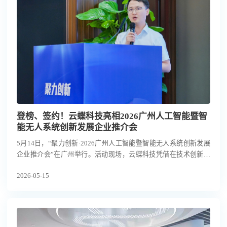
登榜、签约！云蝶科技亮相2026广州人工智能暨智
能无人系统创新发展企业推介会
5月14日，“聚力创新·2026广州人工智能暨智能无人系统创新发展
企业推介会”在广州举行。活动现场，云蝶科技凭借在技术创新与
产业赋能方面的卓越表现，成功入选2025广州人工智能创新发展榜
2026-05-15
单最具市场价值企业榜、“AI+”应用场景创新榜，并与海珠城发签
署合作协议，同时参与广州产投科创集团成果转化服务签约，以
“登榜+双签约”的亮眼表现成为场内焦点。