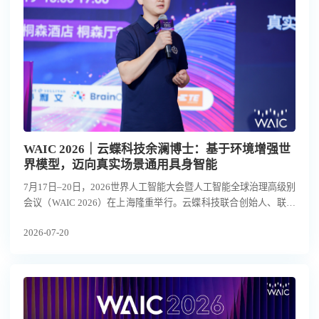
WAIC 2026｜云蝶科技余澜博士：基于环境增强世
界模型，迈向真实场景通用具身智能
7月17日–20日，2026世界人工智能大会暨人工智能全球治理高级别
会议（WAIC 2026）在上海隆重举行。云蝶科技联合创始人、联席
总裁余澜博士受邀在“具身人形机器人落地与核心零部件发展论坛”
2026-07-20
发表主题演讲，详细阐述了云蝶科技以环境增强的世界模型，实现
面向真实场景的通用具身智能的创新路径，引发行业关注。