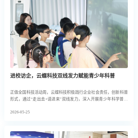
进校访企，云蝶科技双线发力赋能青少年科普
正值全国科技活动周，云蝶科技积极践行企业社会责任，创新科普
形式，通过“走出去+请进来”双线发力，深入开展青少年科学普及
工作。一方面，智能机器人走进广州多所中小学校园，点燃科技节
2026-05-25
的火热氛围；另一方面，作为“广州科普开放日”的重要站点，云蝶
科技敞开大门，迎接研学团探秘人工智能的奇妙世界，以多元场景
激发青少年科学兴趣，助力提升全民科学素养。