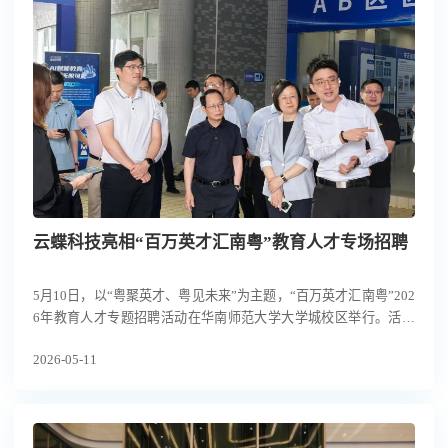
云蝶科技亮相“百万英才汇南粤”教育人才专场招聘
5月10日，以“粤聚英才、粤见未来”为主题，“百万英才汇南粤”202
6年教育人才专题招聘活动在华南师范大学大学城校区举行。活动
由广东省委人才办、省教育厅、省人社厅联合主办，吸引250多家
2026-05-11
优质单位参展，累计提供优质岗位超万个，省内外约1.1万毕业生预
约到场求职择业。作为粤港澳大湾区人工智能领域的创新标杆，云
蝶科技受邀参会并现场揽才。