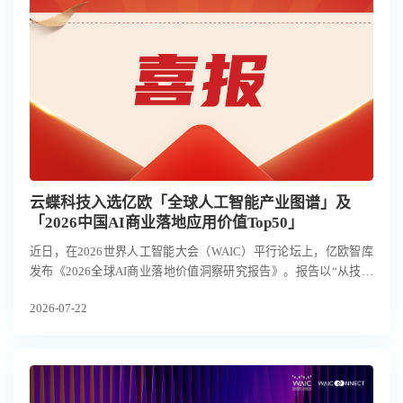
云蝶科技入选亿欧「全球人工智能产业图谱」及
「2026中国AI商业落地应用价值Top50」
近日，在2026世界人工智能大会（WAIC）平行论坛上，亿欧智库
发布《2026全球AI商业落地价值洞察研究报告》。报告以“从技术
爆发到价值兑现的商业路径”为主题，围绕全球人工智能产业格
2026-07-22
局、AI商业落地场景与应用价值展开研究，并发布「全球人工智能
产业图谱」及「2026中国AI商业落地应用价值Top50」。