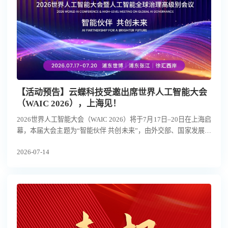
【活动预告】云蝶科技受邀出席世界人工智能大会
（WAIC 2026），上海见！
2026世界人工智能大会（WAIC 2026）将于7月17日–20日在上海启
幕，本届大会主题为“智能伙伴 共创未来”，由外交部、国家发展改
革委、工业和信息化部、教育部、科技部、国务院国资委、国家互
2026-07-14
联网信息办公室、中国科学院、中国科协及上海市人民政府共同主
办。