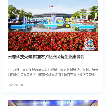
云蝶科技受邀参加数字经济民营企业座谈会
4月28日，国家发展改革委党组成员，国家数据局党组书记、局长
刘烈宏在第九届数字中国建设峰会期间主持召开数字经济民营企业
座谈会，与黑湖科技、海智在线、云蝶科技、蚂蚁区块链、十沣科
2026-04-30
技、达瓦科技、尚跃智能、芯光智影、至期光子等9家数字经济民
营企业负责人深入交流，听取近期企业发展情况，分析研判经济发
展形势，围绕“十五五”时期推动数字经济高质量发展、强化数据赋
能等方面听取意见建议。国家数据局党组成员、副局长夏冰出席会