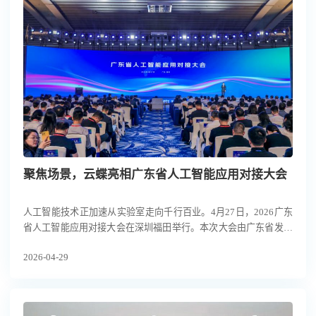
议。
聚焦场景，云蝶亮相广东省人工智能应用对接大会
人工智能技术正加速从实验室走向千行百业。4月27日，2026广东
省人工智能应用对接大会在深圳福田举行。本次大会由广东省发展
改革委、深圳市人民政府主办，汇聚政、产、学、研、金等各界顶
2026-04-29
尖力量，吸引超千名代表参会，共同搭建人工智能应用场景对接、
供需精准匹配的高端平台。