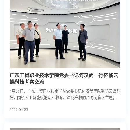
广东工贸职业技术学院党委书记何汉武一行莅临云
蝶科技考察交流
4月21日，广东工贸职业技术学院党委书记何汉武率队到访云蝶科
技，围绕人工智能赋能职业教育、深化产教融合协同育人主题，与
云蝶科技常务副总裁刘丽丽博士、CTO陈天博士、副总裁黄俊生等
2026-04-23
进行深入交流。