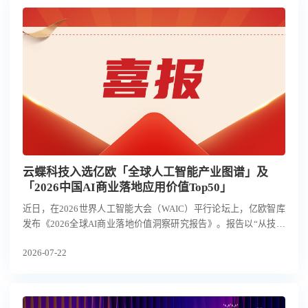
云蝶科技入选亿欧「全球人工智能产业图谱」及
「2026中国AI商业落地应用价值Top50」
近日，在2026世界人工智能大会（WAIC）平行论坛上，亿欧智库
发布《2026全球AI商业落地价值洞察研究报告》。报告以“从技术
爆发到价值兑现的商业路径”为主题，围绕全球人工智能产业格
2026-07-22
局、AI商业落地场景与应用价值展开研究，并发布「全球人工智能
产业图谱」及「2026中国AI商业落地应用价值Top50」。