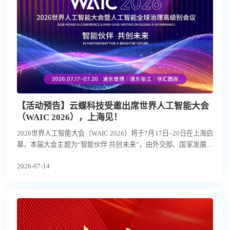
【活动预告】云蝶科技受邀出席世界人工智能大会
（WAIC 2026），上海见！
2026世界人工智能大会（WAIC 2026）将于7月17日–20日在上海启
幕，本届大会主题为“智能伙伴 共创未来”，由外交部、国家发展改
革委、工业和信息化部、教育部、科技部、国务院国资委、国家互
2026-07-14
联网信息办公室、中国科学院、中国科协及上海市人民政府共同主
办。