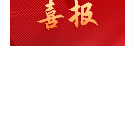
云蝶荣誉 | 云蝶AI智能体中台入选2026年广州市首
版次软件产品研发项目
近日，广州市工业和信息化局正式公布2026年广州市首版次软件产
品研发项目入选名单，云蝶科技自主研发的XwiseAgent智能体中台
凭借突出的技术创新性与行业应用价值成功入选，获政府专项资金
2026-07-13
扶持。