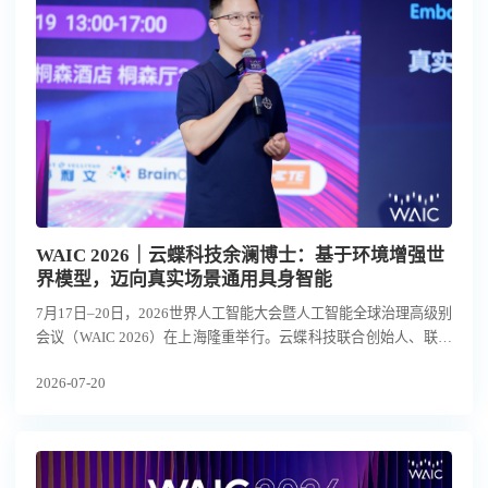
WAIC 2026｜云蝶科技余澜博士：基于环境增强世
界模型，迈向真实场景通用具身智能
7月17日–20日，2026世界人工智能大会暨人工智能全球治理高级别
会议（WAIC 2026）在上海隆重举行。云蝶科技联合创始人、联席
总裁余澜博士受邀在“具身人形机器人落地与核心零部件发展论坛”
2026-07-20
发表主题演讲，详细阐述了云蝶科技以环境增强的世界模型，实现
面向真实场景的通用具身智能的创新路径，引发行业关注。