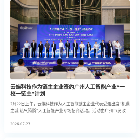
云蝶科技作为链主企业签约广州人工智能产业“一
校一链主”计划
7月22日上午，云蝶科技作为人工智能链主企业代表受邀出席“机遇
之城 热气腾腾”人工智能产业专场招商活动。活动由广州市发改委
（市人工智能产业发展办公室）、市投发委办联合主办，广州日报
2026-07-23
承办，海珠区、天河区协办，集结政府相关部门、人工智能产业链
主企业、属地院校科研机构及投融资机构近150位嘉宾，共探AI产
业机遇。