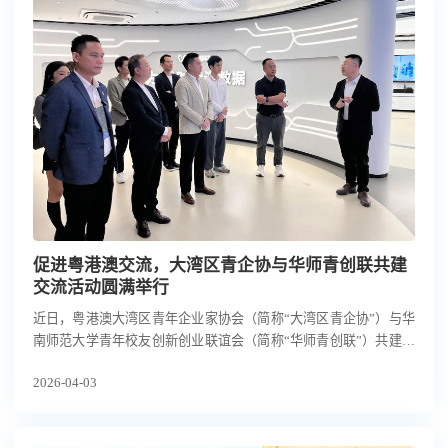
促进粤港澳交流，大湾区青企协与华师青创联共建
交流活动圆满举行
近日，粤港澳大湾区青年企业家协会（简称“大湾区青企协”）与华
南师范大学青年校友创新创业联谊会（简称“华师青创联”）共建交
流活动在云蝶科技顺利举行。大湾区青企协创会会长颜清、荣誉会
2026-04-03
长张阳，华师青创联会长、云蝶科技总裁田雪松博士等双方代表齐
聚一堂，围绕粤港澳青年创新创业合作等议题深入交流。