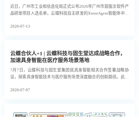
近日，广州市工业和信息化局正式公布2026年广州市首版次软件产
品研发项目入选名单，云蝶科技自主研发的XwiseAgent智能体中台
凭借突出的技术创新性与行业应用价值成功入选，获政府专项资金
2026-07-13
扶持。
云蝶合伙人+1 | 云蝶科技与固生堂达成战略合作，
加速具身智能在医疗服务场景落地
7月7日，云蝶科技与固生堂集团就具身智能相关合作签署战略协
议，探索具身智能技术与医疗服务场景深度融合的创新路径。此举
积极响应工业和信息化部、国务院国资委关于联合开展2026年度人
2026-07-07
形机器人与具身智能实景实训专项行动的号召，紧扣“应用牵引”主
线，致力于在医疗康养这一重点服务场景中积累高质量真机数据，
并完成应用验证和常态部署。