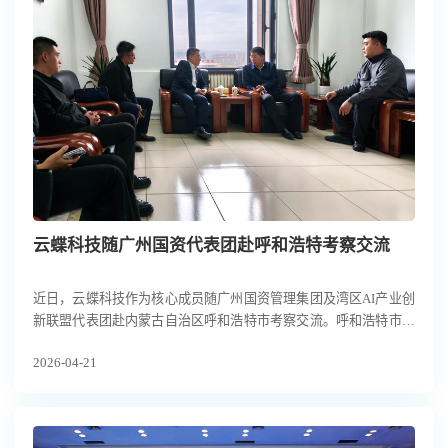
云蝶科技随广州国资代表团赴呼和浩特考察交流
近日，云蝶科技作为核心成员随广州国资管理集团及湾区AI产业创
新联盟代表团赴内蒙古自治区呼和浩特市考察交流。呼和浩特市人
民政府副市长王心宇、塔拉，市民政局局长张国富、市大数据管理
2026-04-21
局局长妥鑫，回民区区委书记乔文杰，区长廖雁渝，新城区区委书
记赵永刚，区长金磊，与广州国资管理集团董事长夏雨、云蝶科技
副总裁罗崇键等湾区企业代表共同出席相关交流活动。