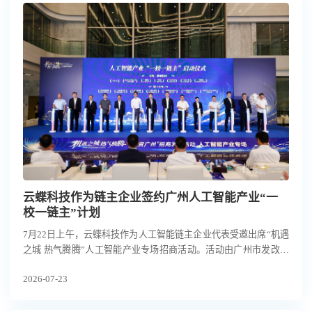
云蝶科技作为链主企业签约广州人工智能产业“一
校一链主”计划
7月22日上午，云蝶科技作为人工智能链主企业代表受邀出席“机遇
之城 热气腾腾”人工智能产业专场招商活动。活动由广州市发改委
（市人工智能产业发展办公室）、市投发委办联合主办，广州日报
2026-07-23
承办，海珠区、天河区协办，集结政府相关部门、人工智能产业链
主企业、属地院校科研机构及投融资机构近150位嘉宾，共探AI产
业机遇。