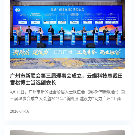
广州市新联会第三届理事会成立，云蝶科技总裁田
雪松博士当选副会长
4月15日，广州市新的社会阶层人士联谊会（简称“市新联会”）第
三届理事会成立大会暨2026年“新阶层 建设力”助力广州“工商并
举、两业融合”行动大会在广州举行。广东省委统战部副部长黄育
2026-04-16
振，广州市委常委、统战部部长王焕清出席活动，市新联会会员代
表、各区新联会负责人及各界嘉宾约500人参加。海珠区新联会会
长、云蝶科技总裁田雪松博士受邀出席并当选市新联会第三届理事
会副会长，副总裁赵清出任理事。