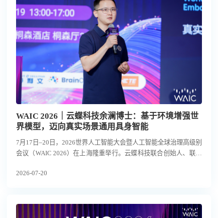
WAIC 2026｜云蝶科技余澜博士：基于环境增强世
界模型，迈向真实场景通用具身智能
7月17日–20日，2026世界人工智能大会暨人工智能全球治理高级别
会议（WAIC 2026）在上海隆重举行。云蝶科技联合创始人、联席
总裁余澜博士受邀在“具身人形机器人落地与核心零部件发展论坛”
2026-07-20
发表主题演讲，详细阐述了云蝶科技以环境增强的世界模型，实现
面向真实场景的通用具身智能的创新路径，引发行业关注。